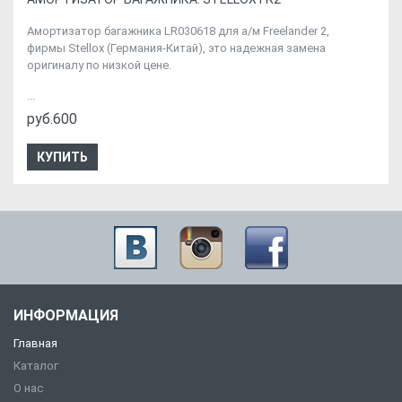
Амортизатор багажника LR030618 для а/м Freelander 2,
фирмы Stellox (Германия-Китай), это надежная замена
оригиналу по низкой цене.
...
руб.600
КУПИТЬ
ИНФОРМАЦИЯ
Главная
Каталог
О нас