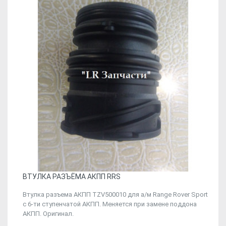
ВТУЛКА РАЗЪЁМА АКПП RRS
Втулка разъема АКПП TZV500010 для а/м Range Rover Sport
с 6-ти ступенчатой АКПП. Меняется при замене поддона
АКПП. Оригинал.