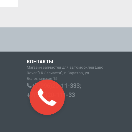
КОНТАКТЫ
Магазин запчастей для автомобилей Land
Rover "LR Запчасти", г. Саратов, ул.
Белоглинская 15
+7(996)20-11-333;
+7(996)20-111-33