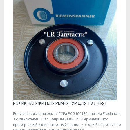
РОЛИК НАТЯЖИТЕЛЯ РЕМНЯ ГУР ДЛЯ 1.8 Л. FR-1
Ролик натяжителя ремня ГУРа PQG100180 для а/м Freelander
1 c двигателем 1.8 л., фирмы ZEKKERT (Германия), это
проверенный и качественный аналог, который позволит не