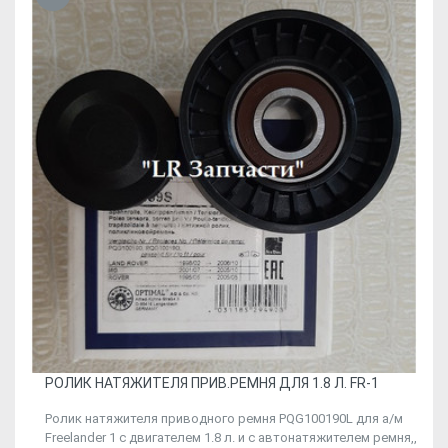
РОЛИК НАТЯЖИТЕЛЯ ПРИВ.РЕМНЯ ДЛЯ 1.8 Л. FR-1
Ролик натяжителя приводного ремня PQG100190L для а/м
Freelander 1 c двигателем 1.8 л. и с автонатяжителем ремня,,