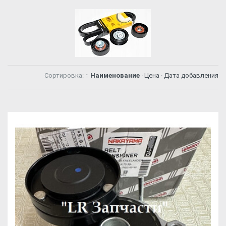
Сортировка:
↑ Наименование
·
Цена
·
Дата добавления