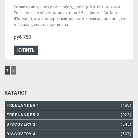
Ролик приводного ремня обводной PQR500160L для а/м
Freelander 1 с объёмом двигателя 2.5 л., фирмы Caffaro
(Польша), это проверенный, качественный аналог, по цене
в 4 раза дешевле оригинала.
руб.750
КУПИТЬ
1
2
КАТАЛОГ
FREELANDER 1
(488)
FREELANDER 2
(822)
DISCOVERY 3
(545)
DISCOVERY 4
(507)