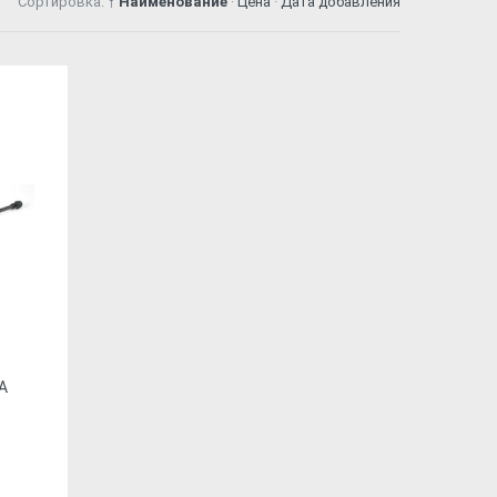
Сортировка:
↑ Наименование
·
Цена
·
Дата добавления
А