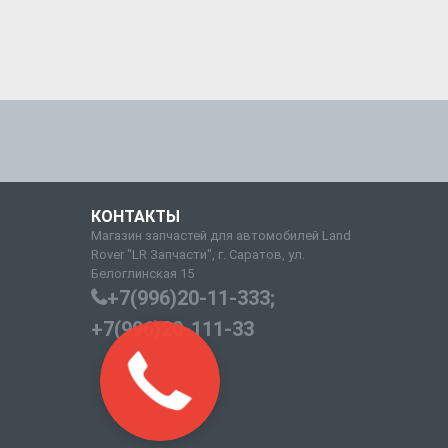
КОНТАКТЫ
Магазин запчастей для автомобилей Land
Rover "LR Запчасти", г. Саратов, ул.
Белоглинская 15
+7(996)20-11-333;
+7(996)20-111-33