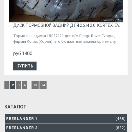
ДИСК ТОРМОЗНОЙ ЗАДНИЙ ДЛЯ 2.2 И 2.0. KORTEX. EV.
Тормозные диски LR027123 для а/м Range Rover Evoque,
фирмы Kortex (Корея), это бюджетная замена оригиналу.
руб.1400
КУПИТЬ
1
2
3
4
...
13
14
КАТАЛОГ
FREELANDER 1
(488)
FREELANDER 2
(822)