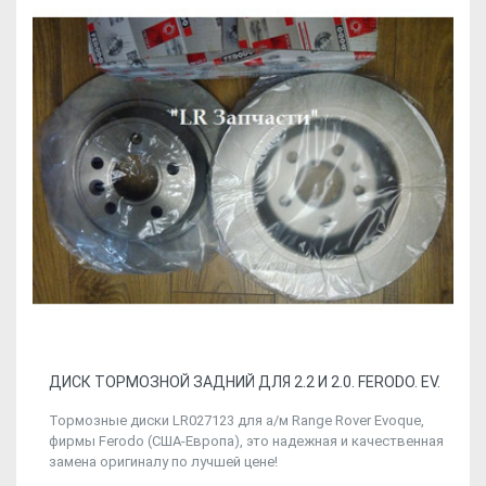
ДИСК ТОРМОЗНОЙ ЗАДНИЙ ДЛЯ 2.2 И 2.0. FERODO. EV.
Тормозные диски LR027123 для а/м Range Rover Evoque,
фирмы Ferodo (США-Европа), это надежная и качественная
замена оригиналу по лучшей цене!