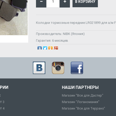
Колодки тормозные передние LR021899 для а/м Fre
Производитель:
NIBK (Япония)
Гарантия:
6 месяцев
ОРИИ
НАШИ ПАРТНЕРЫ
R
Магазин "Все для Дастер"
Y 3
Магазин "Логаномания"
Y 4
Магазин "Все для Террано"