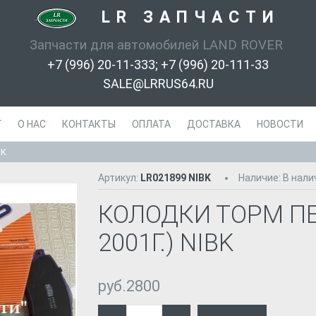
LR ЗАПЧАСТИ
-
Запчасти для автомобилей LAND ROVER
+7 (996) 20-11-333; +7 (996) 20-111-33
SALE@LRRUS64.RU
Г
О НАС
КОНТАКТЫ
ОПЛАТА
ДОСТАВКА
НОВОСТИ
BK
Артикул:
LR021899 NIBK
Наличие
:
В нали
КОЛОДКИ ТОРМ П
2001Г.) NIBK
руб.2800