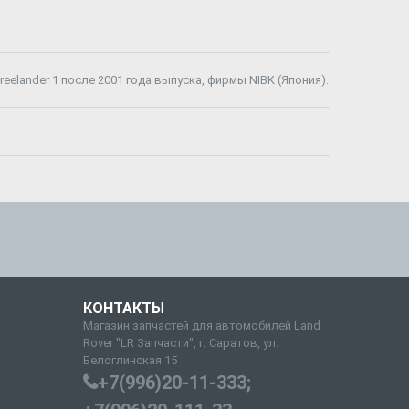
elander 1 после 2001 года выпуска, фирмы NIBK (Япония).
КОНТАКТЫ
Магазин запчастей для автомобилей Land
Rover "LR Запчасти", г. Саратов, ул.
Белоглинская 15
+7(996)20-11-333;