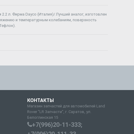
 2.2 л. Фирма Dayco (Италия)/ Лучший аналог, изготовлен
стяжению и температурным колебаниям, поверхность
Тефлон).
КОНТАКТЫ
Магазин запчастей для автомобилей Land
Rover "LR Запчасти", г. Саратов, ул.
Белоглинская 15
+7(996)20-11-333;
+7(996)20-111-33