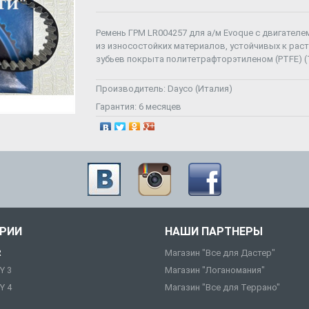
Ремень ГРМ LR004257 для а/м Evoque с двигателем
из износостойких материалов, устойчивых к ра
зубьев покрыта политетрафторэтиленом (PTFE) (
Производитель:
Dayco (Италия)
Гарантия:
6 месяцев
ОРИИ
НАШИ ПАРТНЕРЫ
R
Магазин "Все для Дастер"
Y 3
Магазин "Логаномания"
Y 4
Магазин "Все для Террано"