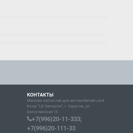
КОНТАКТЫ
Магазин запчастей для автомобилей Land
Rover "LR Запчасти", г. Саратов, ул.
Белоглинская 15
+7(996)20-11-333;
+7(996)20-111-33